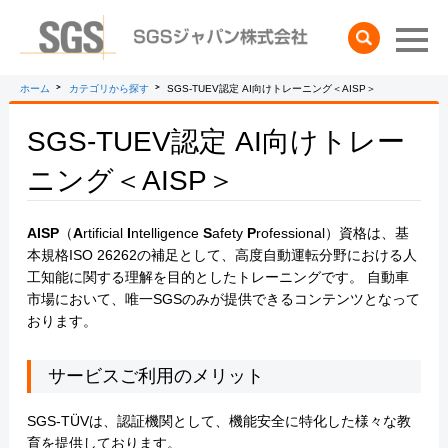
検索
ホーム
カテゴリから探す
SGS-TUEV認定 AI向けトレーニング＜AISP＞
SGS-TUEV認定 AI向けトレー
ニング＜AISP＞
AISP
（
A
rtificial
I
ntelligence
S
afety
P
rofessional）資格は、基
本規格ISO 26262の補足として、高度自動運転分野における人
工知能に関する理解を目的としたトレーニングです。 自動車
市場において、唯一SGSのみが提供できるコンテンツとなって
おります。
サービスご利用のメリット
SGS-TÜVは、認証機関として、機能安全に特化した様々な教
育を提供しております。