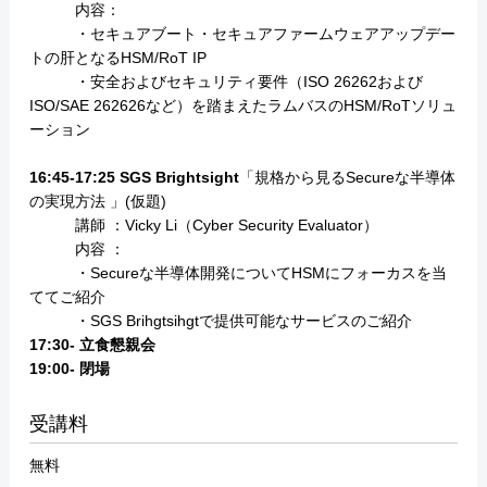
内容：
・セキュアブート・セキュアファームウェアアップデー
トの肝となるHSM/RoT IP
・安全およびセキュリティ要件（ISO 26262および
ISO/SAE 262626など）を踏まえたラムバスのHSM/RoTソリュ
ーション
16:45-17:25 SGS Brightsight
「規格から見るSecureな半導体
の実現方法 」(仮題)
講師 ：Vicky Li（Cyber Security Evaluator）
内容 ：
・Secureな半導体開発についてHSMにフォーカスを当
ててご紹介
・SGS Brihgtsihgtで提供可能なサービスのご紹介
17:30- 立食懇親会
19:00- 閉場
受講料
無料