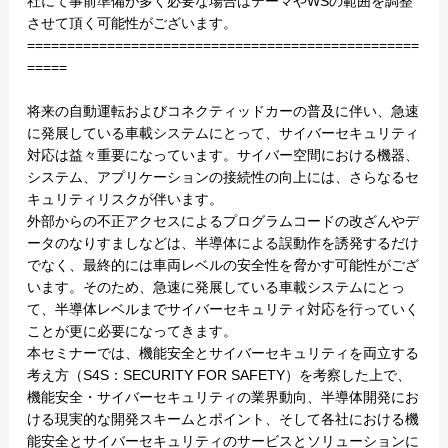
社にて事前準備が多く必要な場合はテーマやWSの範囲を調整
させて頂く可能性がございます。
=================================================
=====
将来の自動運転およびコネクティッドカーの普及に伴い、急速
に発展している車載システムにとって、サイバーセキュリティ
対応は益々重要になっています。サイバー空間における機器、
システム、アプリケーションの接続性の向上には、さらなるセ
キュリティリスクが伴います。
外部からの不正アクセスによるプログラムコードの改ざんやデ
ータのなりすましなどは、半導体による誤動作を誘発するだけ
でなく、最終的には車両レベルの安全性を脅かす可能性がござ
います。そのため、急速に発展している車載システムにとっ
て、半導体レベルまでサイバーセキュリティ対応を行っていく
ことが更に必要になってきます。
本セミナーでは、機能安全とサイバーセキュリティを両立する
考え方（S4S：SECURITY FOR SAFETY）を考察した上で、
機能安全・サイバーセキュリティの業界動向、半導体開発にお
ける現実的な開発スキームとポイント、そして各社における機
能安全とサイバーセキュリティのサービスとソリューションに